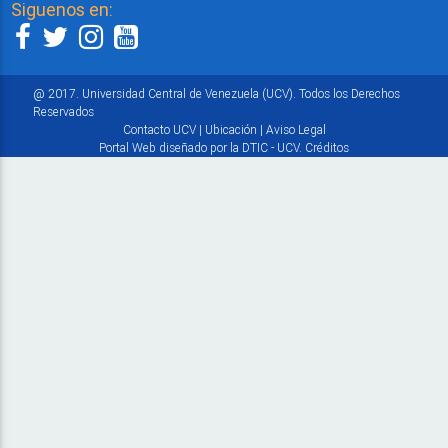
Siguenos en:
@ 2017. Universidad Central de Venezuela (UCV). Todos los Derechos
Reservados
Contacto UCV
|
Ubicación
|
Aviso Legal
Portal Web diseñado por la DTIC - UCV.
Créditos