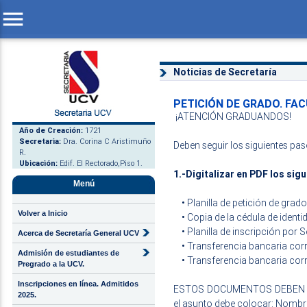
menu
Noticias de Secretaría
PETICIÓN DE GRADO. FA
¡ATENCIÓN GRADUANDOS!
Año de Creación:
1721
Secretaria:
Dra. Corina C Aristimuño
Deben seguir los siguientes pas
R.
Ubicación:
Edif. El Rectorado,Piso 1.
1.-Digitalizar en PDF los si
Menú
• Planilla de petición de grad
Volver a Inicio
• Copia de la cédula de ident
• Planilla de inscripción por S
Acerca de Secretaría General UCV
• Transferencia bancaria cor
Admisión de estudiantes de
• Transferencia bancaria corr
Pregrado a la UCV.
Inscripciones en línea. Admitidos
ESTOS DOCUMENTOS DEBEN SE
2025.
el asunto debe colocar: Nombres