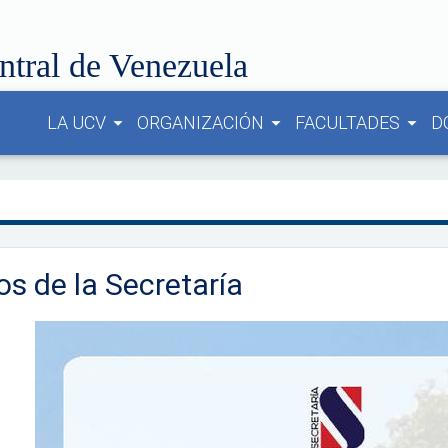
ntral de Venezuela
LA UCV
ORGANIZACIÓN
FACULTADES
D
arrow_drop_down
arrow_drop_down
arrow_drop_down
os de la Secretaría