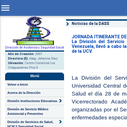
menu
Noticias de la DASS
JORNADA ITINERANTE DE
La División del Servicio
Venezuela, llevó a cabo l
de la UCV.
Año de Creación:
2007
Directora (E):
Abog. Johanna Díaz
Ubicación:
Centro Comercial Los
Chaguaramos.Piso 6
Menú
La División del Serv
Volver a Inicio
Universidad Central d
Salud el día 28 de ma
Acerca de la Dirección
Vicerrectorado Aca
División Instituciones Educativas
organizadas por el Ser
División de Servicio Médico
Asistencial y Preventivo
enfermedades especialm
División de Servicios de Salud,
HCM Y Seguridad Social