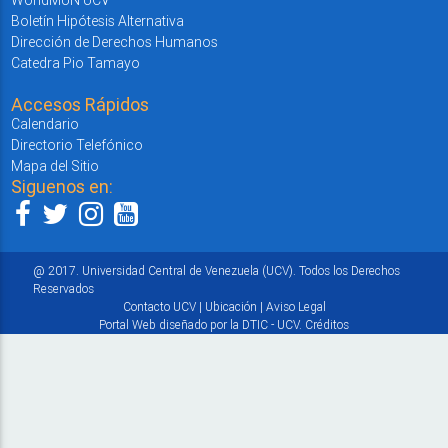
Boletín Hipótesis Alternativa
Dirección de Derechos Humanos
Catedra Pio Tamayo
Accesos Rápidos
Calendario
Directorio Telefónico
Mapa del Sitio
Siguenos en:
@ 2017. Universidad Central de Venezuela (UCV). Todos los Derechos
Reservados
Contacto UCV
|
Ubicación
|
Aviso Legal
Portal Web diseñado por la DTIC - UCV.
Créditos