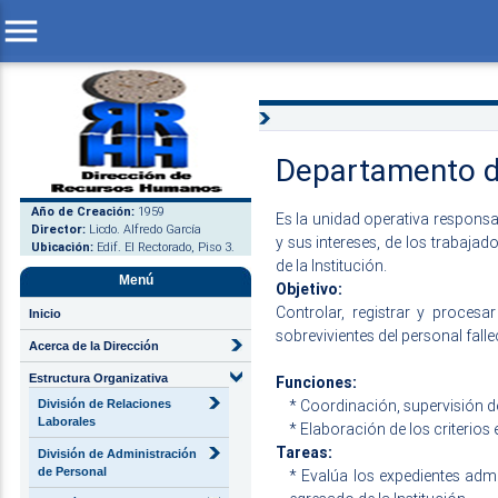
menu
Departamento d
Año de Creación:
1959
Es la unidad operativa responsabl
Director:
Licdo. Alfredo García
y sus intereses, de los trabajad
Ubicación:
Edif. El Rectorado, Piso 3.
de la Institución.
Menú
Objetivo:
Controlar, registrar y procesa
Inicio
sobrevivientes del personal fallec
Acerca de la Dirección
Estructura Organizativa
Funciones:
* Coordinación, supervisión del
División de Relaciones
Laborales
* Elaboración de los criterios
Tareas:
División de Administración
de Personal
* Evalúa los expedientes admi