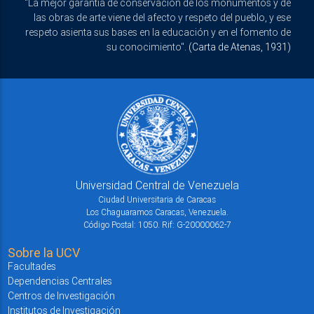
"La mejor garantía de conservación de los monumentos y de
las obras de arte viene del afecto y respeto del pueblo, y ese
respeto asienta sus bases en la educación y en el fomento de
su conocimiento".
(Carta de Atenas, 1931)
Universidad Central de Venezuela
Ciudad Universitaria de Caracas
Los Chaguaramos Caracas, Venezuela.
Código Postal: 1050. Rif: G-20000062-7
Sobre la UCV
Facultades
Dependencias Centrales
Centros de Investigación
Institutos de Investigación