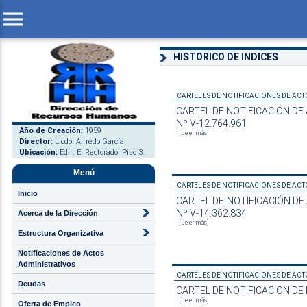
menu
HISTORICO DE INDICES
CARTELES DE NOTIFICACIONES DE ACTO
CARTEL DE NOTIFICACIÓN DE A
Nº V-12.764.961
Año de Creación:
1959
[Leer más]
Director:
Licdo. Alfredo García
Ubicación:
Edif. El Rectorado, Piso 3.
Menú
CARTELES DE NOTIFICACIONES DE ACTO
Inicio
CARTEL DE NOTIFICACIÓN DE AC
Nº V-14.362.834
Acerca de la Dirección
[Leer más]
Estructura Organizativa
Notificaciones de Actos
Administrativos
CARTELES DE NOTIFICACIONES DE ACTO
Deudas
CARTEL DE NOTIFICACION DE REM
[Leer más]
Oferta de Empleo