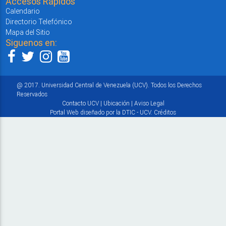
Accesos Rápidos
Calendario
Directorio Telefónico
Mapa del Sitio
Siguenos en:
@ 2017. Universidad Central de Venezuela (UCV). Todos los Derechos
Reservados
Contacto UCV
|
Ubicación
|
Aviso Legal
Portal Web diseñado por la DTIC - UCV.
Créditos