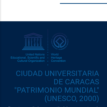
CIUDAD UNIVERSITARIA
DE CARACAS
"PATRIMONIO MUNDIAL"
(UNESCO, 2000)