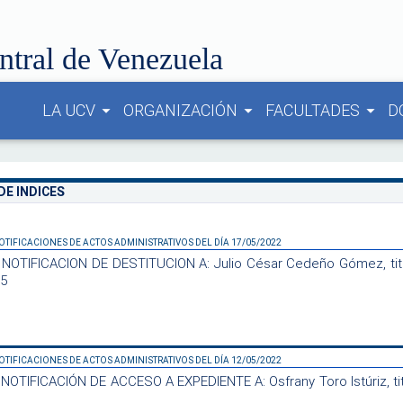
ntral de Venezuela
LA UCV
ORGANIZACIÓN
FACULTADES
D
arrow_drop_down
arrow_drop_down
arrow_drop_down
DE INDICES
OTIFICACIONES DE ACTOS ADMINISTRATIVOS DEL DÍA 17/05/2022
NOTIFICACION DE DESTITUCION A: Julio César Cedeño Gómez, titul
25
OTIFICACIONES DE ACTOS ADMINISTRATIVOS DEL DÍA 12/05/2022
OTIFICACIÓN DE ACCESO A EXPEDIENTE A: Osfrany Toro Istúriz, tit