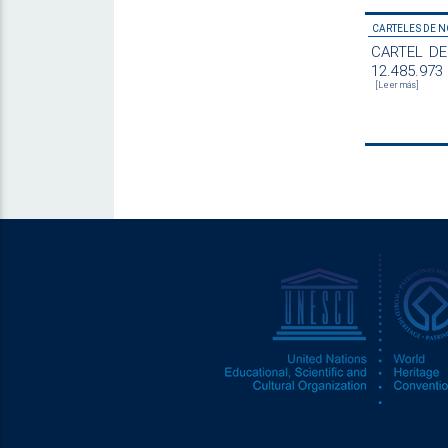
CARTELES DE N
CARTEL DE 
12.485.973
[Leer más]