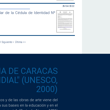
28/04/2022
ar de la Cédula de Identidad Nº
8
Siguiente >
Última >>
IA DE CARACAS
IAL" (UNESCO,
2000)
s y de las obras de arte viene del
a sus bases en la educación y en el