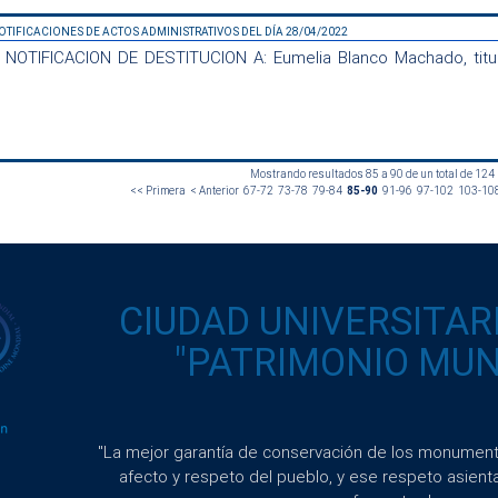
OTIFICACIONES DE ACTOS ADMINISTRATIVOS DEL DÍA 28/04/2022
NOTIFICACION DE DESTITUCION A: Eumelia Blanco Machado, titul
Mostrando resultados 85 a 90 de un total de 124
<< Primera
< Anterior
67-72
73-78
79-84
85-90
91-96
97-102
103-10
CIUDAD UNIVERSITAR
"PATRIMONIO MUND
"La mejor garantía de conservación de los monumento
afecto y respeto del pueblo, y ese respeto asient