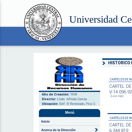
Universidad Ce
HISTORICO 
CARTELES DE N
CARTEL DE 
V-14.096.9
Año de Creación:
1959
[Leer más]
Director:
Licdo. Alfredo García
Ubicación:
Edif. El Rectorado, Piso 3.
Menú
CARTELES DE N
Inicio
CARTEL DE N
6.344.819
Acerca de la Dirección