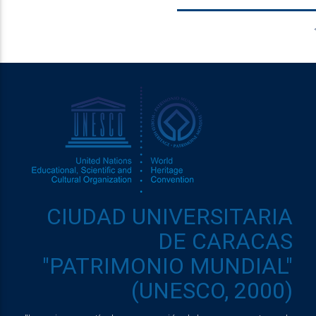
CIUDAD UNIVERSITARIA
DE CARACAS
"PATRIMONIO MUNDIAL"
(UNESCO, 2000)