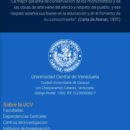
"La mejor garantía de conservación de los monumentos y de
las obras de arte viene del afecto y respeto del pueblo, y ese
respeto asienta sus bases en la educación y en el fomento de
su conocimiento".
(Carta de Atenas, 1931)
Universidad Central de Venezuela
Ciudad Universitaria de Caracas
Los Chaguaramos Caracas, Venezuela.
Código Postal: 1050. Rif: G-20000062-7
Sobre la UCV
Facultades
Dependencias Centrales
Centros de Investigación
Institutos de Investigación