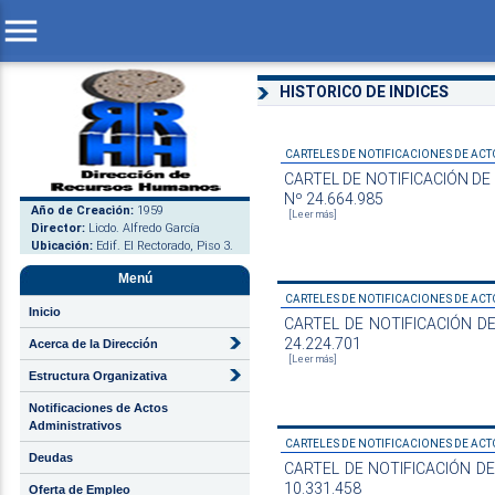
menu
HISTORICO DE INDICES
CARTELES DE NOTIFICACIONES DE ACTO
CARTEL DE NOTIFICACIÓN DE AC
Nº 24.664.985
Año de Creación:
1959
[Leer más]
Director:
Licdo. Alfredo García
Ubicación:
Edif. El Rectorado, Piso 3.
Menú
CARTELES DE NOTIFICACIONES DE ACTO
Inicio
CARTEL DE NOTIFICACIÓN DE A
24.224.701
Acerca de la Dirección
[Leer más]
Estructura Organizativa
Notificaciones de Actos
Administrativos
CARTELES DE NOTIFICACIONES DE ACTO
Deudas
CARTEL DE NOTIFICACIÓN DE A
10.331.458
Oferta de Empleo