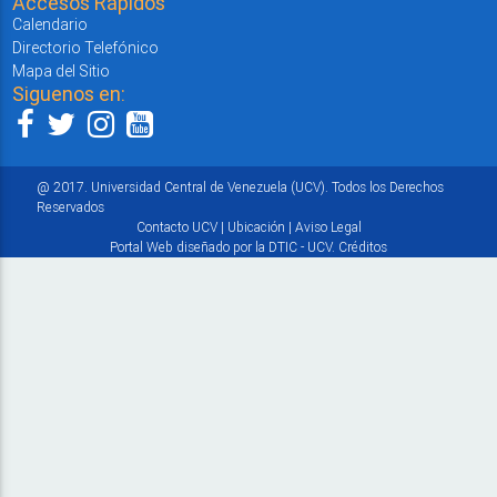
Accesos Rápidos
Calendario
Directorio Telefónico
Mapa del Sitio
Siguenos en:
@ 2017. Universidad Central de Venezuela (UCV). Todos los Derechos
Reservados
Contacto UCV
|
Ubicación
|
Aviso Legal
Portal Web diseñado por la DTIC - UCV.
Créditos