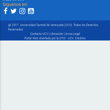
Siguenos en:
@ 2017. Universidad Central de Venezuela (UCV). Todos los Derechos
Reservados
Contacto UCV
|
Ubicación
|
Aviso Legal
Portal Web diseñado por la DTIC - UCV.
Créditos