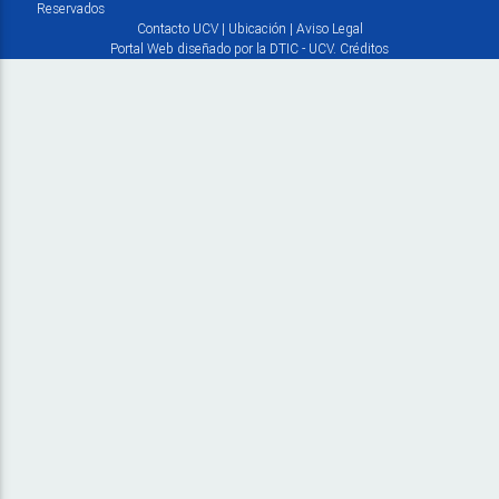
Reservados
Contacto UCV
|
Ubicación
|
Aviso Legal
Portal Web diseñado por la DTIC - UCV.
Créditos