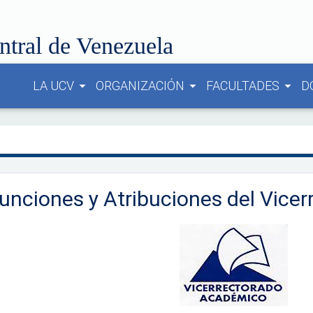
ntral de Venezuela
LA UCV
ORGANIZACIÓN
FACULTADES
D
arrow_drop_down
arrow_drop_down
arrow_drop_down
unciones y Atribuciones del Vice