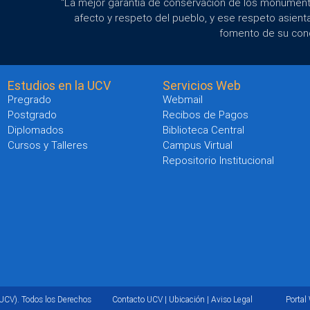
"La mejor garantía de conservación de los monumento
afecto y respeto del pueblo, y ese respeto asient
fomento de su con
Estudios en la UCV
Servicios Web
Pregrado
Webmail
Postgrado
Recibos de Pagos
Diplomados
Biblioteca Central
Cursos y Talleres
Campus Virtual
Repositorio Institucional
UCV). Todos los Derechos
Contacto UCV
|
Ubicación
|
Aviso Legal
Portal