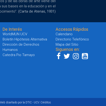
s y de las obras de arte viene del
a sus bases en la educación y en el
ocimiento".
(Carta de Atenas, 1931)
De Interés
Accesos Rápidos
WorldMUN UCV
Calendario
Boletín Hipótesis Alternativa
Directorio Telefónico
Dirección de Derechos
Mapa del Sitio
Siguenos en:
Humanos
Catedra Pio Tamayo
 Web diseñado por la DTIC - UCV.
Créditos