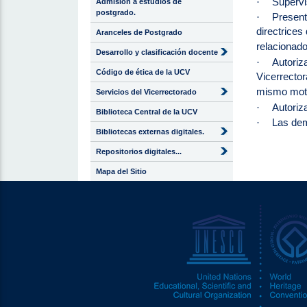
Supervi
·
Admisión a estudios de
postgrado.
Present
·
directrices
Aranceles de Postgrado
relacionado
Desarrollo y clasificación docente
Autoriza
·
Código de ética de la UCV
Vicerrector
mismo mot
Servicios del Vicerrectorado
Autoriz
·
Biblioteca Central de la UCV
Las dem
·
Bibliotecas externas digitales.
Repositorios digitales...
Mapa del Sitio