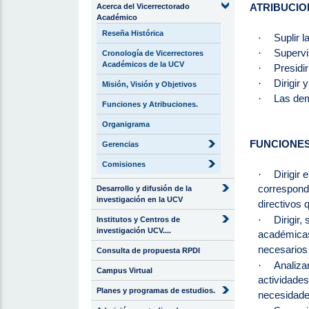
ATRIBUCIO
Acerca del Vicerrectorado
Académico
Reseña Histórica
Suplir l
·
Supervi
·
Cronología de Vicerrectores
Académicos de la UCV
Presidi
·
Dirigir 
·
Misión, Visión y Objetivos
Las dem
·
Funciones y Atribuciones.
Organigrama
FUNCIONE
Gerencias
Comisiones
Dirigir
·
correspondi
Desarrollo y difusión de la
investigación en la UCV
directivos q
Dirigir,
·
Institutos y Centros de
investigación UCV....
académicas 
necesarios 
Consulta de propuesta RPDI
Analiza
·
Campus Virtual
actividades
Planes y programas de estudios.
necesidades