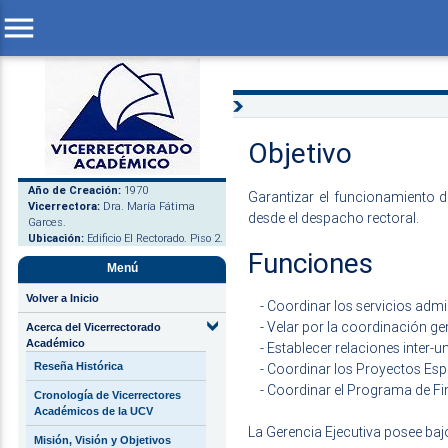
menu
Objetivo
Año de Creación:
1970
Garantizar el funcionamiento d
Vicerrectora:
Dra. María Fátima
desde el despacho rectoral.
Garces.
Ubicación:
Edificio El Rectorado. Piso 2.
Funciones
Menú
Volver a Inicio
- Coordinar los servicios admi
- Velar por la coordinación ge
Acerca del Vicerrectorado
Académico
- Establecer relaciones inter-un
Reseña Histórica
- Coordinar los Proyectos Esp
- Coordinar el Programa de F
Cronología de Vicerrectores
Académicos de la UCV
La Gerencia Ejecutiva posee baj
Misión, Visión y Objetivos