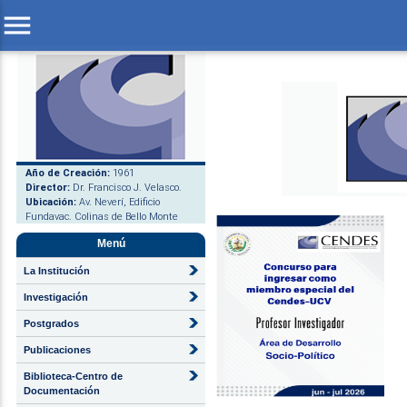
menu
Año de Creación:
1961
Director:
Dr. Francisco J. Velasco.
Ubicación:
Av. Neverí, Edificio
Fundavac. Colinas de Bello Monte
Menú
La Institución
Investigación
Postgrados
Publicaciones
Biblioteca-Centro de
Documentación