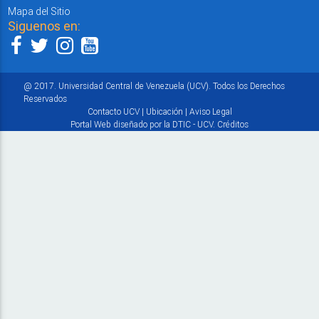
Mapa del Sitio
Siguenos en:
@ 2017. Universidad Central de Venezuela (UCV). Todos los Derechos
Reservados
Contacto UCV
|
Ubicación
|
Aviso Legal
Portal Web diseñado por la DTIC - UCV.
Créditos