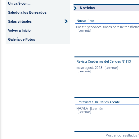
Un café con...
Noticias
Saludo a los Egresados
Nuevo Libro
Salas virtuales
Construyendo decisiones para la transform
Volver a Inicio
[Leer más]
Galería de Fotos
Revista Cuadernos del Cendes N°113
mayo-agosto 2013
[Leer más]
[Leer más]
Entrevista al Dr. Carlos Aponte
PROVEA
[Leer más]
[Leer más]
Mostrando resultados 10