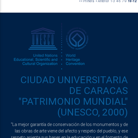
<< Primera
< Anterior
1-3
4-6
7-9
10-12
CIUDAD UNIVERSITARIA
DE CARACAS
"PATRIMONIO MUNDIAL"
(UNESCO, 2000)
"La mejor garantía de conservación de los monumentos y de
las obras de arte viene del afecto y respeto del pueblo, y ese
respeto asienta sus bases en la educación y en el fomento de