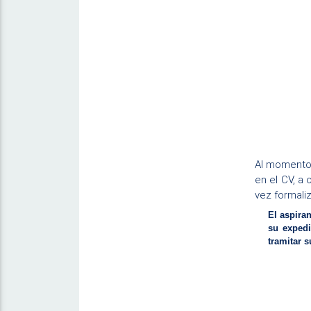
Al momento 
en el CV, a
vez formaliz
El aspira
su expedi
tramitar 