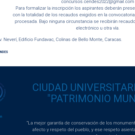
concursos.cendes2022@gmail.com
Para formalizar la inscripción los aspirantes deberán presen
con la totalidad de los recaudos exigidos en la convocatoria,
procesada. Bajo ninguna circunstancia se recibirán recaud
electrónico u otra vía.
v. Neverí, Edificio Fundavac, Colinas de Bello Monte, Caracas.
CENDES
CIUDAD UNIVERSITAR
"PATRIMONIO MUND
"La mejor garantía de conservación de los monumento
afecto y respeto del pueblo, y ese respeto asient