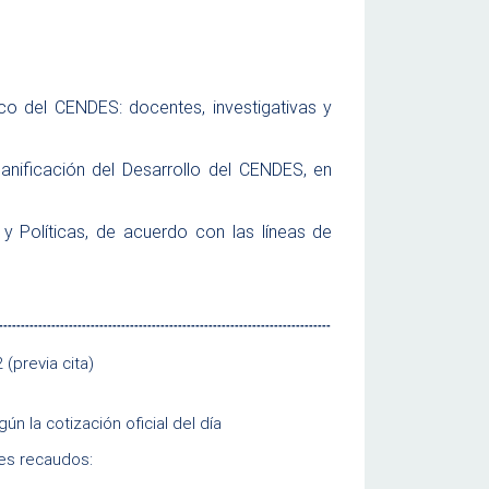
ico del CENDES: docentes, investigativas y
lanificación del Desarrollo del CENDES, en
 y Políticas, de acuerdo con las líneas de
----------------------------------------------------------------------------
 (previa cita)
n la cotización oficial del día
tes recaudos: