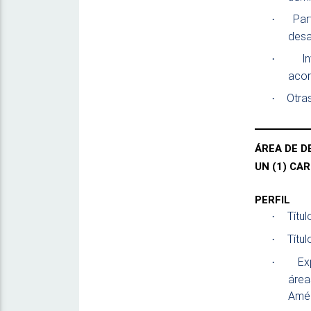
Par
·
desar
I
·
acor
Otra
·
ÁREA DE D
UN (1) CA
PERFIL
Títul
·
Títu
·
Ex
·
área
Amér