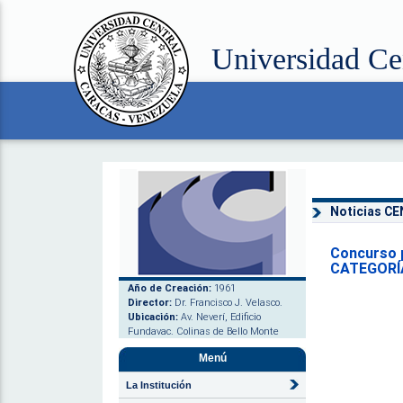
Universidad Ce
Noticias C
Concurso 
CATEGORÍA
Año de Creación:
1961
Director:
Dr. Francisco J. Velasco.
Ubicación:
Av. Neverí, Edificio
Fundavac. Colinas de Bello Monte
Menú
La Institución