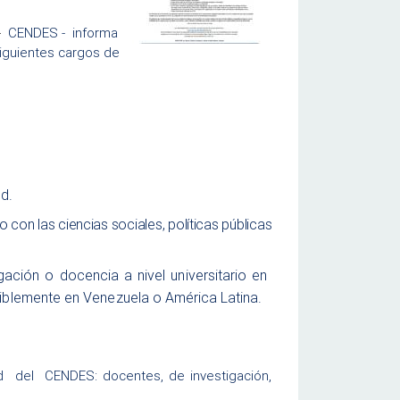
 -
CENDES - informa
siguientes cargos de
ud
.
 con las ciencias sociales, políticas públicas
ción o docencia a nivel universitario en
eriblemente en Venezuela o
A
m
érica
L
ati
n
a.
 del CENDES: docentes, de investigación,