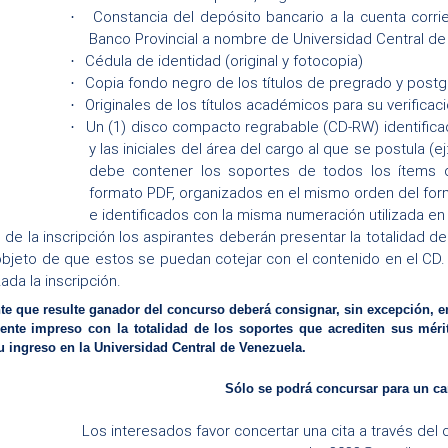
Constancia del depósito bancario a la cuenta corr
·
Banco Provincial a nombre de Universidad Central d
Cédula de identidad (original y fotocopia)
·
Copia fondo negro de los títulos de pregrado y postgr
·
Originales de los títulos académicos para su verificac
·
Un (1) disco compacto regrabable (CD-RW)
identific
·
y las iniciales del área del cargo al que se postula 
debe contener los soportes de todos los ítems d
formato PDF, organizados en el mismo orden del fo
e identificados con la misma numeración utilizada en 
de la inscripción los aspirantes deberán presentar la totalidad d
 objeto de que estos se puedan cotejar con el contenido en el CD.
ada la inscripción.
nte que resulte ganador del concurso deberá consignar, sin excepción, e
ente impreso con la totalidad de los soportes que acrediten sus mér
su ingreso en la Universidad Central de Venezuela.
Sólo se podrá concursar para un c
Los interesados favor concertar una cita a través del 