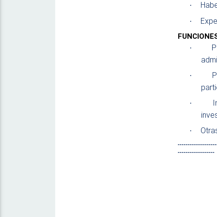
Habe
·
Exper
·
FUNCIONE
P
·
admi
P
·
parti
I
·
inve
Otra
·
--------------------
-------------------
Inscripci
Horario:
monto de
inscripci
Recaudos