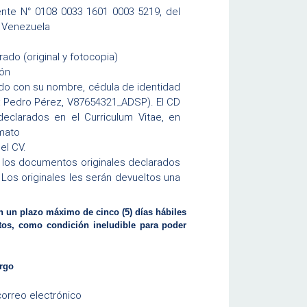
iente N° 0108 0033 1601 0003 5219, del
e Venezuela
ado (original y fotocopia)
ión
ado con su nombre, cédula de identidad
(ej: Pedro Pérez, V87654321_ADSP). El CD
eclarados en el Curriculum Vitae, en
rmato
el CV.
e los documentos originales declarados
 Los originales les serán devueltos una
n un plazo máximo de cinco (5) días hábiles
itos, como condición ineludible para poder
argo
correo electrónico