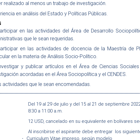
r realizado al menos un trabajo de investigación.
iencia en análisis del Estado y Políticas Públicas.
S
articipar en las actividades del Área de Desarrollo Sociopolít
nistrativas que le sean requeridas.
articipar en las actividades de docencia de la Maestría de P
cular en la materia de Análisis Socio-Político.
nvestigar y publicar artículos en el Área de Ciencias Sociales
stigación acordadas en el Área Sociopolítica y el CENDES.
s actividades que le sean encomendadas.
----------------------------------------------------------------------------------------------------------------
ones
:
Del 19 al 29 de julio y del 15 al 21 de septiembre 2022
8:30 a 11:00 a.m.
12 USD, cancelado en su equivalente en bolívares segú
ón:
:
Al inscribirse el aspirante debe entregar
los siguien
Curriculum Vitae impreso, según modelo
·