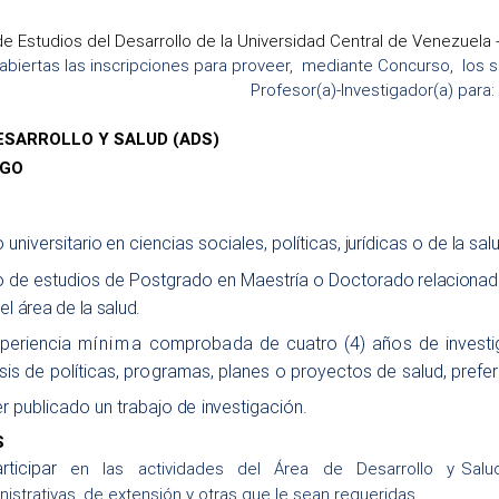
de Estudios del Desarrollo de la Universidad Central de Venezuela
abiertas las inscripciones para proveer, mediante Concurso, los 
Profesor(a)-Investigador(a) para:
ESARROLLO Y SALUD (ADS)
RGO
o
un
i
v
ersitar
i
o
en cie
n
cias sociales,
políticas, jurídicas o de la sal
o
d
e
e
s
tu
d
i
o
s
d
e
Postgrado en
M
ae
s
tría o
D
o
c
t
o
ra
do relacionado
el área de la salud.
periencia
mínima
comprobada de cuatro (4) años de investiga
isis de políticas, programas, planes o proyectos de salud, pref
er
publicado
u
n
t
ra
b
ajo
d
e
i
nv
es
t
i
g
ac
i
ó
n
.
S
articipar
en las actividades del Área de Desarrollo y Salud
nistrativas, de extensión y otras que le sean requeridas.