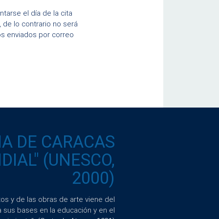
tarse el día de la cita
 de lo contrario no será
os enviados por correo
IA DE CARACAS
IAL" (UNESCO,
2000)
s y de las obras de arte viene del
a sus bases en la educación y en el