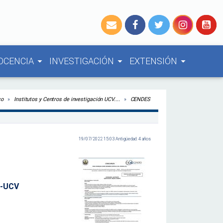
OCENCIA
INVESTIGACIÓN
EXTENSIÓN
arrow_drop_down
arrow_drop_down
arrow_drop_down
co
Institutos y Centros de investigación UCV....
CENDES
19/07/2022 15:03 Antigüedad: 4 años
S-UCV