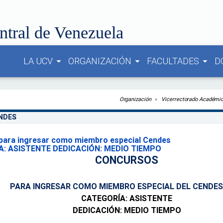
ntral de Venezuela
LA UCV
ORGANIZACIÓN
FACULTADES
D
arrow_drop_down
arrow_drop_down
arrow_drop_down
Organización
Vicerrectorado Académi
ENDES
para ingresar como miembro especial Cendes
: ASISTENTE DEDICACIÓN: MEDIO TIEMPO
CONCURSOS
PARA INGRESAR COMO MIEMBRO ESPECIAL DEL CENDE
CATEGORÍA: ASISTENTE
DEDICACIÓN: MEDIO TIEMPO