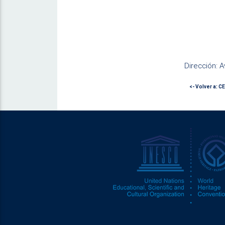
Dirección: A
<- Volver a: 