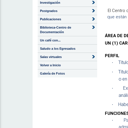
Investigación
El Centro 
Postgrados
que están 
Publicaciones
Biblioteca-Centro de
Documentación
ÁREA DE D
Un café con...
UN (1) CA
Saludo a los Egresados
PERFIL
Salas virtuales
Títul
·
Volver a Inicio
Títul
·
Galería de Fotos
o en 
Ex
·
anál
H
a
b
·
FUNCIONE
P
·
admi