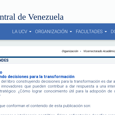
ntral de Venezuela
LA UCV
ORGANIZACIÓN
FACULTADES
D
arrow_drop_down
arrow_drop_down
arrow_drop_down
Organización
Vicerrectorado Académi
ENDES
ro
do decisiones para la transformación
o del libro construyendo decisiones para la transformación es dar
 innovadores que pueden contribuir a dar respuesta a una inter
ratégico: ¿Cómo lograr conocimiento útil para la adopción de d
?
que conforman el contenido de esta publicación son: