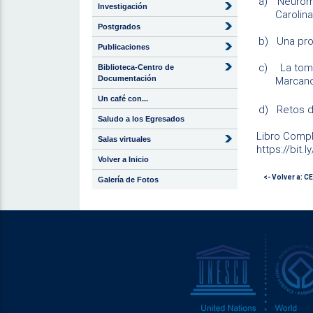
a)
Neuroma
Investigación
Carolina
Postgrados
b)
Una pro
Publicaciones
c)
La tom
Biblioteca-Centro de
Documentación
Marcano
Un café con...
d)
Retos d
Saludo a los Egresados
Libro Compl
Salas virtuales
https://bit.
Volver a Inicio
<- Volver a: 
Galería de Fotos