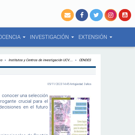
OCENCIA
INVESTIGACIÓN
EXTENSIÓN
arrow_drop_down
arrow_drop_down
arrow_drop_down
co
Institutos y Centros de investigación UCV....
CENDES
05/11/2023 14:45 Antigüedad: 3 años
 a conocer una selección
rogante crucial para el
ecisiones en el futuro