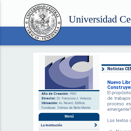
Universidad Ce
Noticias C
Nuevo Lib
Construyen
El propósit
Año de Creación:
1961
de trabajos
Director:
Dr. Francisco J. Velasco.
Ubicación:
Av. Neverí, Edificio
proceso est
Fundavac. Colinas de Bello Monte
emergente
Menú
Los textos 
La Institución