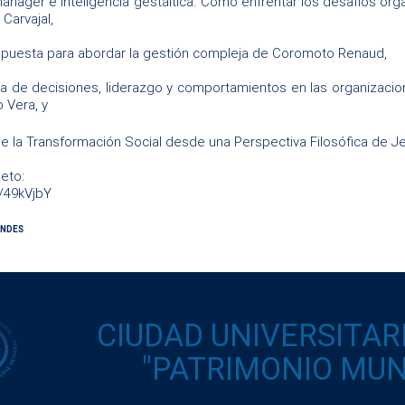
nager e inteligencia gestáltica. Cómo enfrentar los desafíos orga
 Carvajal,
puesta para abordar la gestión compleja de Coromoto Renaud,
a de decisiones, liderazgo y comportamientos en las organizaci
 Vera, y
e la Transformación Social desde una Perspectiva Filosófica de J
eto:
ly/49kVjbY
CENDES
CIUDAD UNIVERSITAR
"PATRIMONIO MUND