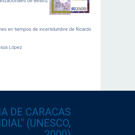
nizacionales de Beatriz
ones en tiempos de incertidumbre de Ricardo
esús López.
IA DE CARACAS
IAL" (UNESCO,
2000)