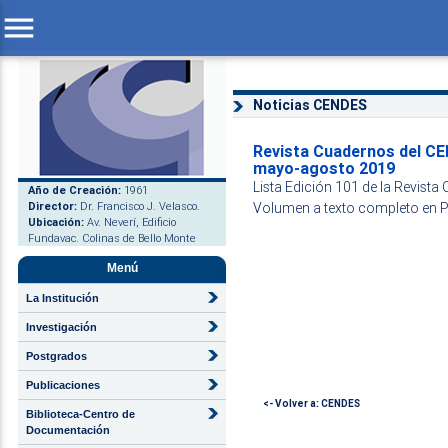
menu
Noticias CENDES
Revista Cuadernos del C
mayo-agosto 2019
Lista Edición 101 de la Revist
Año de Creación:
1961
Director:
Dr. Francisco J. Velasco.
Volumen a texto completo en 
Ubicación:
Av. Neverí, Edificio
Fundavac. Colinas de Bello Monte
Menú
La Institución
Investigación
Postgrados
Publicaciones
<- Volver a: CENDES
Biblioteca-Centro de
Documentación