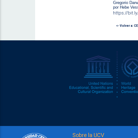
Gregorio Darw
por Hebe Vess
https://bit.
<- Volver a: 
Sobre la UCV