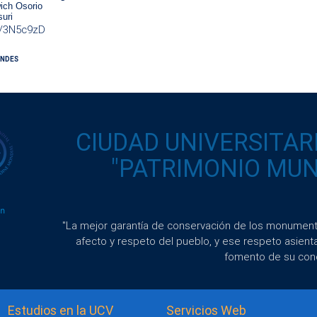
ich Osorio
uri
ly/3N5c9zD
CENDES
CIUDAD UNIVERSITAR
"PATRIMONIO MUND
"La mejor garantía de conservación de los monumento
afecto y respeto del pueblo, y ese respeto asient
fomento de su con
Estudios en la UCV
Servicios Web