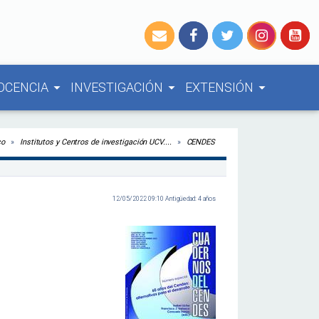
OCENCIA
INVESTIGACIÓN
EXTENSIÓN
arrow_drop_down
arrow_drop_down
arrow_drop_down
co
Institutos y Centros de investigación UCV....
CENDES
12/05/2022 09:10 Antigüedad: 4 años