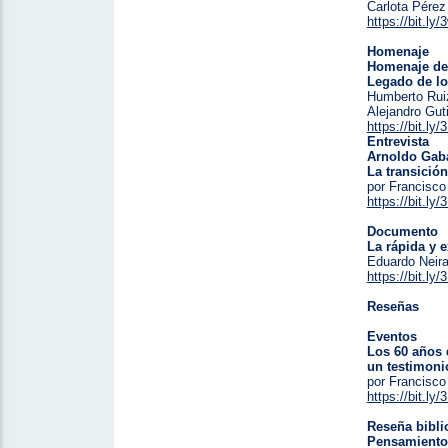
Carlota Pérez
https://bit.ly
Homenaje
Homenaje de
Legado de lo
Humberto Rui
Alejandro Gut
https://bit.ly
Entrevista
Arnoldo Gab
La transición
por Francisco
https://bit.l
Documento
La rápida y 
Eduardo Neira
https://bit.l
Reseñas
Eventos
Los 60 años 
un testimonio
por Francisco
https://bit.ly
Reseña bibli
Pensamientos