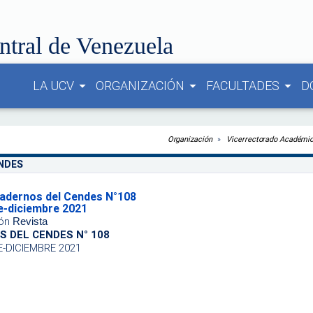
ntral de Venezuela
LA UCV
ORGANIZACIÓN
FACULTADES
D
arrow_drop_down
arrow_drop_down
arrow_drop_down
Organización
Vicerrectorado Académi
ENDES
adernos del Cendes N°108
e-diciembre 2021
ón
Revista
 DEL CENDES N° 108
-DICIEMBRE 2021