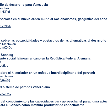
ilo de desarrollo para Venezuela
es Leal
/3LeKPxL
 sociales en el nuevo orden mundial Nacionalismos, geografías del cono
/3KZtN6A
 sobre las potencialidades y obstáculos de las alternativas al desarroll
án Mantovani
y/3smCXDp
f Sonntag
ento social latinoamericano en la República Federal Alemana
o
3yqtkrc
obre el historiador en un enfoque interdisciplinario del porvenir
era Damas
/38jaOXg
el sistema de partidos venezolano
/397nFMa
al del conocimiento y las capacidades para aprovechar el paradigma actu
ara el Cendes como Instituto productor de conocimiento