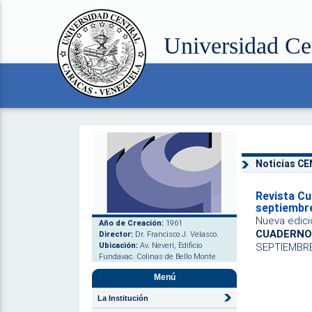
Universidad Ce
Noticias C
Revista Cu
septiembr
Nueva edici
Año de Creación:
1961
CUADERNOS
Director:
Dr. Francisco J. Velasco.
Ubicación:
Av. Neverí, Edificio
SEPTIEMBRE
Fundavac. Colinas de Bello Monte
Menú
La Institución