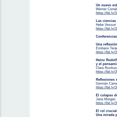
Un nuevo est
Werner Corral
https://bit.ly
Las ciencias
Hebe Vessuri
https://bit.ly
Conferencias
Una reflexión
Emiliano Ter
https://bit.l
Heinz Rudol
y el pensami
Clara Ruvitus
https://bit.ly/
Reflexiones s
Germán Carr
https://bit.ly
El colapso d
Jana Morgan
https://bit.ly
El rol cruci
Una mirada p