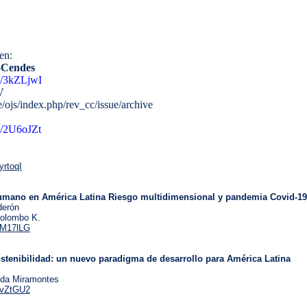
 en:
Cendes
ly/3kZLjwI
CV
e/ojs/index.php/rev_cc/issue/archive
ly/2U6oJZt
3yrtoqI
umano en América Latina Riesgo multidimensional y pandemia Covid-19
derón
Colombo K.
/3M17lLG
stenibilidad: un nuevo paradigma de desarrollo para América Latina
da Miramontes
/3vZtGU2