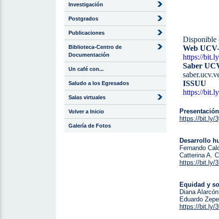
Investigación
Postgrados
Publicaciones
Disponible
Biblioteca-Centro de
Web UCV-
Documentación
https://bit.
Saber U
Un café con...
saber.ucv.v
ISSUU
Saludo a los Egresados
https://bit.
Salas virtuales
Presentación
Volver a Inicio
https://bit.ly/
Galería de Fotos
Desarrollo h
Fernando Cal
Catterina A. 
https://bit.ly
Equidad y so
Diana Alarcón
Eduardo Zepe
https://bit.ly