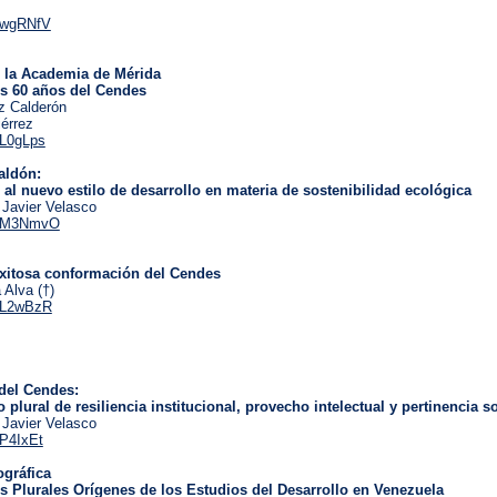
/3wgRNfV
 la Academia de Mérida
s 60 años del Cendes
z Calderón
iérrez
/3L0gLps
aldón:
 al nuevo estilo de desarrollo en materia de sostenibilidad ecológica
 Javier Velasco
y/3M3NmvO
exitosa conformación del Cendes
 Alva (†)
y/3L2wBzR
del Cendes:
 plural de resiliencia institucional, provecho intelectual y pertinencia so
 Javier Velasco
/3P4IxEt
ográfica
 Plurales Orígenes de los Estudios del Desarrollo en Venezuela