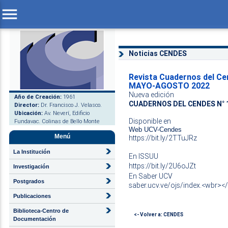
menu
Noticias CENDES
Revista Cuadernos del Ce
MAYO-AGOSTO 2022
Nueva edición
Año de Creación:
1961
CUADERNOS DEL CENDES N° 
Director:
Dr. Francisco J. Velasco.
Ubicación:
Av. Neverí, Edificio
Disponible en
Fundavac. Colinas de Bello Monte
Web UCV-Cendes
Menú
https://bit.ly/2TTuJRz
La Institución
En ISSUU
https://bit.ly/2U6oJZt
Investigación
En Saber UCV
Postgrados
saber.ucv.ve/ojs/index.<wbr><
Publicaciones
Biblioteca-Centro de
<- Volver a: CENDES
Documentación