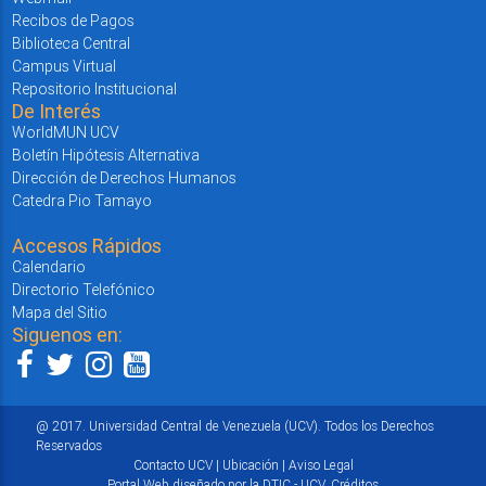
Recibos de Pagos
Biblioteca Central
Campus Virtual
Repositorio Institucional
De Interés
WorldMUN UCV
Boletín Hipótesis Alternativa
Dirección de Derechos Humanos
Catedra Pio Tamayo
Accesos Rápidos
Calendario
Directorio Telefónico
Mapa del Sitio
Siguenos en:
@ 2017. Universidad Central de Venezuela (UCV). Todos los Derechos
Reservados
Contacto UCV
|
Ubicación
|
Aviso Legal
Portal Web diseñado por la DTIC - UCV.
Créditos