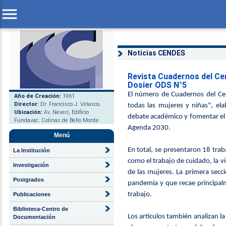
menu
Noticias CENDES
Revista Cuadernos del Ce
Dosier ODS N°5
El número de Cuadernos del Cen
Año de Creación:
1961
Director:
Dr. Francisco J. Velasco.
todas las mujeres y niñas", e
Ubicación:
Av. Neverí, Edificio
debate académico y fomentar el 
Fundavac. Colinas de Bello Monte
Agenda 2030.
Menú
En total, se presentaron 18 trab
La Institución
como el trabajo de cuidado, la vi
Investigación
de las mujeres. La primera secci
Postgrados
pandemia y que recae principalm
trabajo.
Publicaciones
Biblioteca-Centro de
Los artículos también analizan la
Documentación