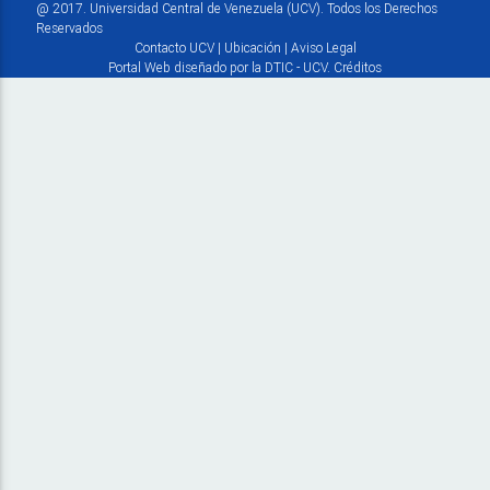
@ 2017. Universidad Central de Venezuela (UCV). Todos los Derechos
Reservados
Contacto UCV
|
Ubicación
|
Aviso Legal
Portal Web diseñado por la DTIC - UCV.
Créditos