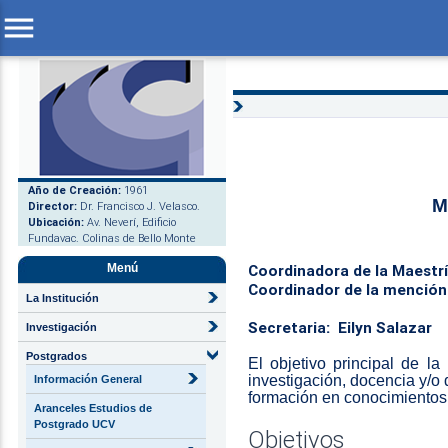
menu
Año de Creación:
1961
M
Director:
Dr. Francisco J. Velasco.
Ubicación:
Av. Neverí, Edificio
Fundavac. Colinas de Bello Monte
Menú
Coordinadora de la Maestr
Coordinador de la mención 
La Institución
Secretaria:
Eilyn Salazar
Investigación
Postgrados
El objetivo principal de la
investigación, docencia y/o 
Información General
formación en conocimientos 
Aranceles Estudios de
Postgrado UCV
Objetivos