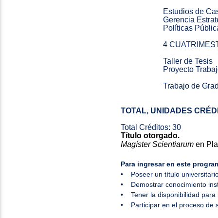
Estudios de Ca
Gerencia Estrat
Políticas Públi
4 CUATRIMES
Taller de Tesis
Proyecto Traba
Trabajo de Gra
TOTAL, UNIDADES CRÉDI
Total Créditos: 30
Título otorgado.
Magíster Scientiarum
en Pla
Para ingresar en este progra
• Poseer un título universitar
• Demostrar conocimiento instr
• Tener la disponibilidad para 
• Participar en el proceso de 