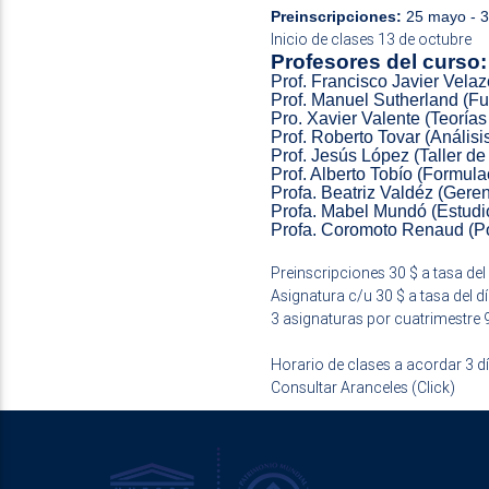
Preinscripciones:
25 mayo - 30
Inicio de clases 13 de octubre
Profesores del curso:
Prof. Francisco Javier Velaz
Prof. Manuel Sutherland (
Pro. Xavier Valente (Teorías
Prof. Roberto Tovar (Análisi
Prof. Jesús López (Taller de
Prof. Alberto Tobío (Formul
Profa. Beatriz Valdéz (Geren
Profa. Mabel Mundó (Estudi
Profa. Coromoto Renaud (Pol
Preinscripciones 30 $ a tasa del
Asignatura c/u 30 $ a tasa del d
3 asignaturas por cuatrimestre 
Horario de clases a acordar 3 d
Consultar Aranceles (Click)