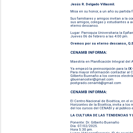
Jesús R. Delgado Villasmil.
Misa en su honor, a un año su partida fí
Sus familiares y amigos invitan a la co
sus amigos, colegas y estudiantes a 
eterno descanso.
Lugar: Parroquia Universitaria la Epif
Jueves 06 de febrero a las 4:00 pm.
Oremos por su eterno descanso,
Q.E
CENAMB INFORMA:
Maestría en Planificación Integral del
Ya empezó la preinscripción para la
IX
Para mayor información contactar al C
Gilberto Buenaño a los correos electró
gbuenanoster@gmail.com
postgrado.cenamb@gmail.com
CENAMB INFORMA:
El Centro Nacional de Bioética, en el 
Horizontes de la Bioética, invita a lo
del los cursos del CENABI y al público
LA CULTURA DE LAS TENDENCIAS Y
Ponente: Dr. Gilberto Buenaño
Día: 07/02/2025.
Hora 5:30 pm.
Lugar: Videoconferencia. ID de reunió