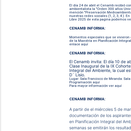
El día 24 de abril el Cenamb recibió c
ambientalista la "Orden 300 años Univ
mención "
Preservación Medioambient
nuestras redes sociales (
1
, 
2
, 
3
, 
4
). En
Libre 2025 de esta pagina podemos ver
CENAMB INFORMA:
Momentos especiales que se vivieron en
de la Maestría en Planificación Integr
enlace 
aquí
CENAMB INFORMA:
El Cenamb invita:
El día 10 de a
Clase Inaugural de la IX Cohorte
Integral del Ambiente, la cual es
D` Lisio.
Lugar: Sala Francisco de Miranda. Sala 
Programación
aquí
Para mayor información ver
aquí
CENAMB INFORMA:
A partir de el miércoles 5 de marz
documentación de los aspirantes
en Planificación Integral del 
semanas se emitirán los resultado