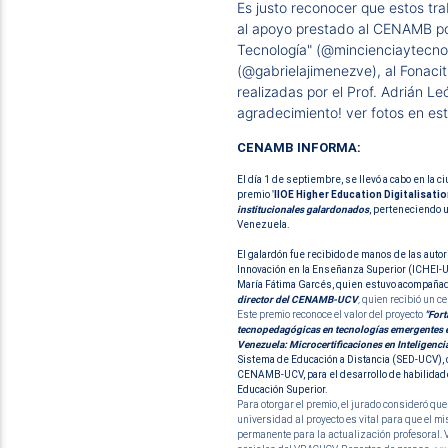
Es justo reconocer que estos tra
al apoyo prestado al CENAMB por
Tecnología" (
@mincienciaytecno
(
@gabrielajimenezve
), al Fonacit
realizadas por el Prof. Adrián L
agradecimiento! ver fotos en es
CENAMB INFORMA:
El día 1 de septiembre, se llevó a cabo en la 
premio
"
IIOE Higher Education Digitalisati
institucionales galardonados
, perteneciendo u
Venezuela.
El galardón fue recibido de manos de las autor
Innovación en la Enseñanza Superior (ICHEI-U
María Fátima Garcés, quien estuvo acompañada 
director del CENAMB-UCV
,
quien recibió un ce
Este premio reconoce el valor del proyecto
"
Fort
tecnopedagógicas en tecnologías emergentes e
Venezuela: Microcertificaciones en Inteligencia 
Sistema de Educación a Distancia (SED-UCV), 
CENAMB-UCV, para el desarrollo de habilidade
Educación Superior.
Para otorgar el premio, el jurado consideró que 
universidad al proyecto es vital para que el m
permanente para la actualización profesoral. 