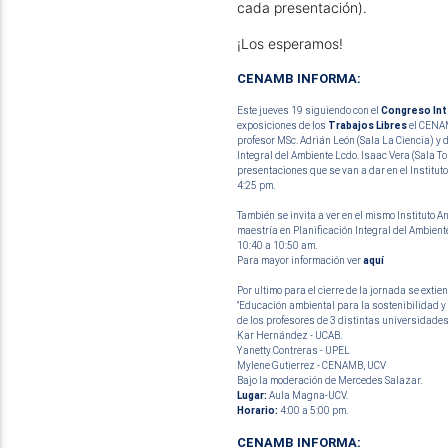
cada presentación)
.
¡Los esperamos!
CENAMB INFORMA:
Este jueves 19 siguiendo con el
Congreso Int
exposiciones de los
Trabajos Libres
el CENAM
profesor MSc. Adrián León (Sala La Ciencia) y d
Integral del Ambiente Lcdo. Isaac Vera (Sala Tor
presentaciones que se van a dar en el Instituto
4:25 pm.
También se invita a ver en el mismo Instituto 
maestría en Planificación Integral del Ambiente 
10:40 a 10:50 am.
Para mayor información ver
aquí
Por ultimo para el cierre de la jornada se extien
"Educación ambiental para la sostenibilidad y 
de los profesores de 3 distintas universidades
Kar Hernández - UCAB.
Yanetty Contreras - UPEL
Mylene Gutierrez - CENAMB, UCV
Bajo la moderación de Mercedes Salazar.
Lugar:
Aula Magna-UCV.
Horario:
4:00 a 5:00 pm.
CENAMB INFORMA: