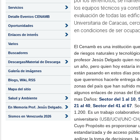
por los terremotos, se manten
los equipos técnicos ya const
Servicios
evaluación de todas las edifi
Detalle Eventos CENAMB
Universitaria de Caracas, cer
Oportunidades
en condiciones de ser ocupada
Enlaces de interés
Varios
El Cenamb es una institución que
de riesgos naturales y tecnológic
Buscadores
profesor Jesús Delgado quien no
Descargas/Material de Descarga
un año, pero quien hoy estaría i
Galería de imágenes
están pasando en estos días poste
que queremos hacerle entrega de
Blogs, Wiki, RSS
zonas del país que han sufrido m
Mapa del sitio
algunos enlaces de zonas del Est
Salud y Ambiente
mas Daños: 
Sector del 1 al 10
, 
21 al 40
, 
Sector del 41 al 67
. So
En Memoria Prof. Jesús Delgado.
1.200. Es un trabajo colaborativo 
Sismos en Venezuela 2026
universitario 
Cuyo Propósito es proporcionar u
estandarizada y de acceso públic
agilizar la toma de decisiones, l