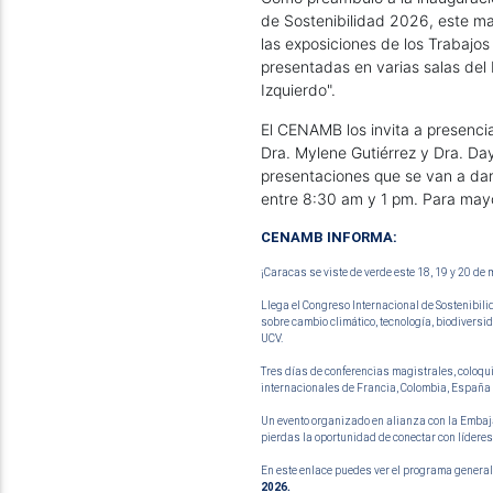
de Sostenibilidad 2026, este mar
las exposiciones de los Trabajos 
presentadas en varias salas del 
Izquierdo". 
El CENAMB los invita a presencia
Dra. Mylene Gutiérrez y Dra. Daya
presentaciones que se van a dar
entre 8:30 am y 1 pm. Para mayo
CENAMB INFORMA:
¡Caracas se viste de verde este 18, 19 y 20 de 
Llega el Congreso Internacional de Sostenibil
sobre cambio climático, tecnología, biodivers
UCV.
Tres días de conferencias magistrales, coloqui
internacionales de Francia, Colombia, España
Un evento organizado en alianza con la Embaja
pierdas la oportunidad de conectar con líderes 
En este enlace puedes ver el programa general 
2026.