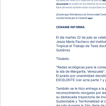
sociales del VRACUCV. Reportes de prensa
aqu
documento
se puede ver los detalles de la cer
fotos del evento también están disponibles en 
¡Desde aquí felicitamos a la Universidad Centr
reseña hecha por el Cenamb
aquí
CENAMB INFORMA:
El día martes 22 de julio se cele
Jesús María Pacheco del Institut
Tropical el Trabajo de Tesis doct
Gutiérrez
Titulado:
"Redes ecológicas para la conse
la isla de Margarita, Venezuela".
El jurado por unanimidad decidió 
EXCELENTE (ver acta 
parte 
1
 y 
También se le hizo entrega a la p
reconocimiento otorgado por las 
su destacada trayectoria de inve
Sustentable y Territorialidad el 
de julio durante la 2da. Feria d