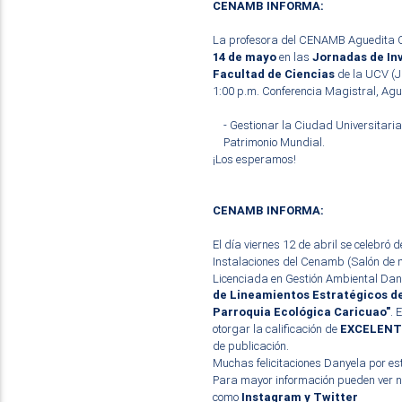
CENAMB INFORMA:
La profesora del CENAMB Aguedita C
14 de mayo
en las
Jornadas de Inv
Facultad de Ciencias
de la UCV (J
1:00 p.m. Conferencia Magistral, Agu
- Gestionar la Ciudad Universitari
Patrimonio Mundial.
¡Los esperamos!
CENAMB INFORMA:
El día viernes 12 de abril se celebró 
Instalaciones del Cenamb (Salón de m
Licenciada en Gestión Ambiental Dany
de Lineamientos Estratégicos de
Parroquia Ecológica Caricuao"
.
E
otorgar la calificación de
EXCELENT
de publicación
.
Muchas felicitaciones Danyela por est
Para mayor información pueden ver n
como
Instagram
y
Twitter