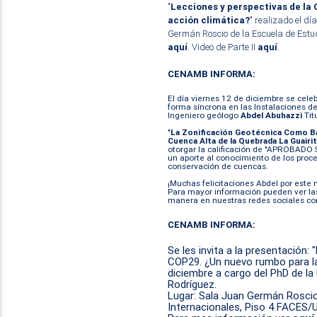
"
Lecciones y perspectivas de la
acción climática?
" realizado el d
Germán Roscio de la Escuela de Estudi
aquí
. Video de Parte II
aquí
.
CENAMB INFORMA:
El día viernes 12 de diciembre se cele
forma síncrona en las Instalaciones d
Ingeniero geólogo
Abdel Abuhazzi
Tit
"
La Zonificación Geotécnica Como Bas
Cuenca Alta de la Quebrada La Guairi
otorgar la calificación de "
APROBADO 
un aporte al conocimiento de los proces
conservación de cuencas.
¡Muchas felicitaciones Abdel por este 
Para mayor información pueden ver l
manera en nuestras redes sociales 
CENAMB INFORMA:
Se les invita a la presentación:
COP29. ¿Un nuevo rumbo para la 
diciembre a cargo del PhD de l
Rodríguez.
Lugar: Sala Juan Germán Roscio
Internacionales, Piso 4 FACES/