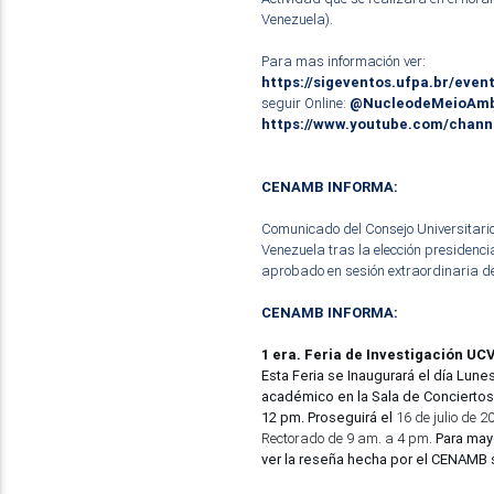
Venezuela).
Para mas información ver:
https://sigeventos.ufpa.br/even
seguir Online:
@NucleodeMeioAm
https://www.youtube.com/chan
CENAMB INFORMA:
Comunicado del Consejo Universitario
Venezuela tras la elección presidencia
aprobado en sesión extraordinaria d
CENAMB INFORMA:
1 era. Feria de Investigación UC
Esta Feria se Inaugurará el día Lune
académico en la Sala de Conciertos 
12 pm. Proseguirá el
16 de julio de 2
Rectorado de 9 am. a 4 pm.
Para may
ver la reseña hecha por el CENAMB