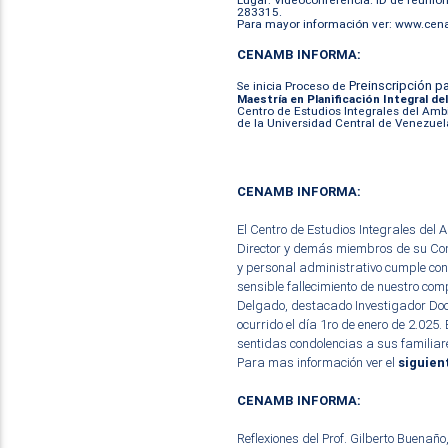
283315.
Para mayor información ver:
www.cena
CENAMB INFORMA:
Preinscripción pa
Se inicia Proceso de
Maestría en Planificación Integral d
Centro de Estudios Integrales del A
de la Universidad Central de Venezuel
CENAMB INFORMA:
El Centro de Estudios Integrales de
Director y demás miembros de su Cons
y personal administrativo cumple con
sensible fallecimiento de nuestro co
Delgado, destacado Investigador Doce
ocurrido el día 1ro de enero de 2.025
sentidas condolencias a sus familiar
Para mas información ver el
siguien
CENAMB INFORMA:
Reflexiones del Prof. Gilberto Buenaño