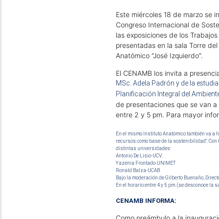
Este miércoles 18 de marzo se i
Congreso Internacional de Soste
las exposiciones de los Trabajos 
presentadas en la sala Torre del 
Anatómico "José Izquierdo". 
MSc. Adela Padrón y de la estudian
Planificación Integral del Ambiente
de presentaciones que se van a 
entre 2 y 5 pm. Para mayor info
En el mismo Instituto Anatómico también va a h
recursos como base de la sostenibilidad". Con l
distintas universidades:
Antonio De Lisio-UCV.
Yazenia Frontado-UNIMET
Ronald Balza-UCAB
Bajo la moderación de Gilberto Buenaño, Direct
En el horario entre 4 y 5 pm. (se desconoce la 
CENAMB INFORMA:
Como preámbulo a la inauguració