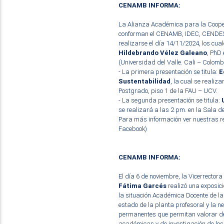
CENAMB INFORMA:
La Alianza Académica para la Cooper
conforman el CENAMB, IDEC, CENDES y
realizarse el día 14/11/2024, los cua
Hildebrando Vélez Galeano
, PhD
(Universidad del Valle. Cali – Colomb
- La primera presentación se titula:
E
Sustentabilidad
, la cual se realiz
Postgrado, piso 1 de la FAU – UCV.
- La segunda presentación se titula:
se realizará a las 2 pm. en la Sala d
Para más información ver nuestras re
Facebook)
CENAMB INFORMA:
El día 6 de noviembre, la Vicerrecto
Fátima Garcés
realizó una exposici
la situación Académica Docente de la U
estado de la planta profesoral y la
permanentes que permitan valorar de
académicas y de investigación de lo