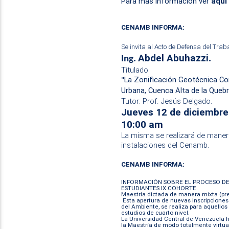
Para mas información ver
aquí
CENAMB INFORMA:
Se invita al Acto de Defensa del Trab
Abdel Abuhazzi
Ing.
.
Titulado
La Zonificación Geotécnica Co
"
Urbana, Cuenca Alta de la Quebra
Tutor: Prof. Jesús Delgado.
Jueves 12 de diciembre
10:00 am
La misma se realizará de maner
instalaciones del Cenamb.
CENAMB INFORMA:
INFORMACIÓN SOBRE EL PROCESO DE
ESTUDIANTES IX COHORTE.
Maestría dictada de manera mixta (pres
Esta apertura de nuevas inscripciones 
del Ambiente, se realiza para aquello
estudios de cuarto nivel.
La Universidad Central de Venezuela ha
la Maestría de modo totalmente virtual,