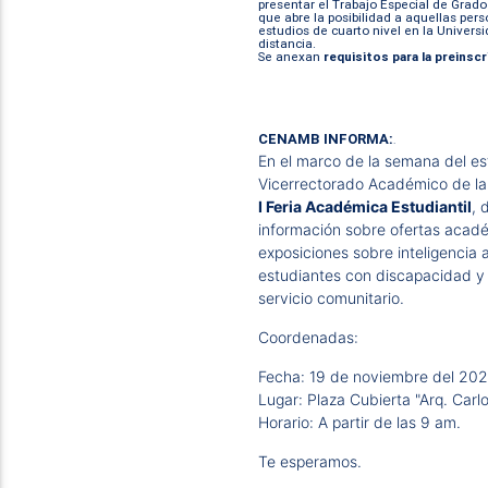
presentar el Trabajo Especial de Grado 
que abre la posibilidad a aquellas pe
estudios de cuarto nivel en la Univers
distancia.
Se anexan
requisitos para la preinscr
CENAMB INFORMA:
.
En el marco de la semana del est
Vicerrectorado Académico de la 
I Feria Académica Estudiantil
, 
información sobre ofertas acadé
exposiciones sobre inteligencia ar
estudiantes con discapacidad y
servicio comunitario.
Coordenadas:
Fecha: 19 de noviembre del 202
Lugar: Plaza Cubierta "Arq. Carlo
Horario: A partir de las 9 am.
Te esperamos.