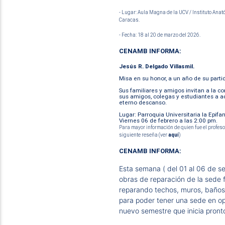
- Lugar: Aula Magna de la UCV / Instituto Anat
Caracas.
- Fecha: 18 al 20 de marzo del 2026.
CENAMB INFORMA:
Jesús R. Delgado Villasmil.
Misa en su honor, a un año de su partid
Sus familiares y amigos invitan a la co
sus amigos, colegas y estudiantes a 
eterno descanso.
Lugar: Parroquia Universitaria la Epif
Viernes 06 de febrero a las 2:00 pm.
Para mayor información de quien fue el profes
siguiente reseña (ver
aquí
)
CENAMB INFORMA:
Esta semana ( del 01 al 06 de se
obras de reparación de la sede 
reparando techos, muros, baños, 
para poder tener una sede en op
nuevo semestre que inicia pront