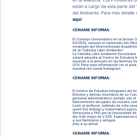
están a cargo de esta parte del T
del Ambiente. Para mas detalle 
aquí
CENAMB INFORMA:
El Consejo Universitario en la Sesión O
04-2025, conoció el contenido del Ofi
emanado del Vicerrectorado Académico,
de la "Catedra Libre Ambiente".
La Cátedra Libre Ambiente funcionará 
estará adscrita al Centro de Estudios
acuerdo a lo previsto en las Normas Ge
UCV. Para mas información ver el act
nuestra red social
Instagram
CENAMB INFORMA:
El Centro de Estudios Integrales del
Director y demás miembros de su Conse
personal administrativo cumple con el
fallecimiento del padre de nuestro co
León, el profesor Jubilado de esta cas
quien fue biólogo y matemático egresa
Venezuela y PhD por la Universidad de 
día 4 de mayo de 2.025. Expresamos n
a sus familiares y amigos.
¡Paz a su alma!
CENAMB INFORMA: