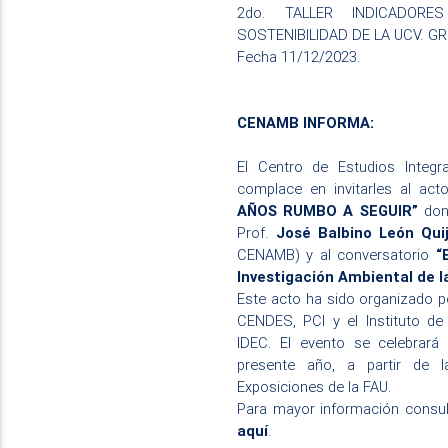
2do. TALLER INDICADOR
SOSTENIBILIDAD DE LA UCV. G
Fecha 11/12/2023.
CENAMB INFORMA:
El
Centro de Estudios Integr
complace en invitarles
al act
AÑOS RUMBO A SEGUIR
”
don
Prof.
José Balbino León Qui
CENAMB) y al conversatorio
“
Investigación Ambiental de l
Este acto ha sido organizado p
CENDES, PCI y el Instituto de
IDEC. El evento se celebrará
presente año, a partir de 
Exposiciones de la FAU.
Para mayor información consul
aquí
.