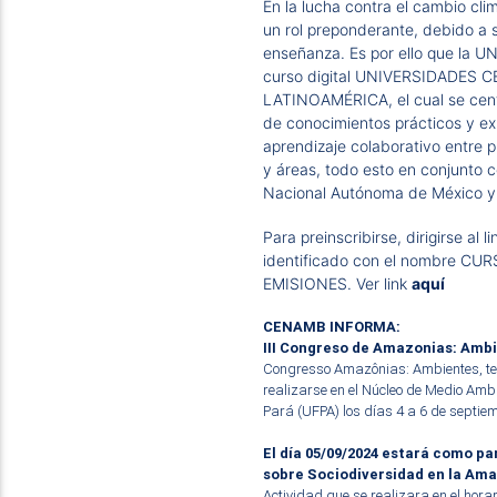
En la lucha contra el cambio cli
un rol preponderante, debido a s
enseñanza. Es por ello que la 
curso digital UNIVERSIDADES 
LATINOAMÉRICA, el cual se centr
de conocimientos prácticos y ex
aprendizaje colaborativo entre p
y áreas, todo esto en conjunto 
Nacional Autónoma de México y
Para preinscribirse, dirigirse al l
identificado con el nombre C
EMISIONES. Ver link
aquí
CENAMB INFORMA:
III Congreso de Amazonias: Ambie
Congresso Amazônias: Ambientes, terr
realizarse en el Núcleo de Medio Amb
Pará (UFPA) los días 4 a 6 de septie
El día 05/09/2024 estará como p
sobre Sociodiversidad en la Ama
Actividad que se realizara en el hora