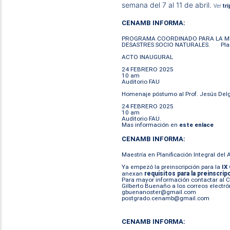
semana del 7 al 11 de abril.
Ver
trí
CENAMB INFORMA:
PROGRAMA COORDINADO PARA LA MI
DESASTRES SOCIO NATURALES. Plani
ACTO INAUGURAL
24 FEBRERO 2025
10 am
Auditorio FAU
Homenaje póstumo al Prof. Jesús Delg
24 FEBRERO 2025
10 am
Auditorio FAU.
Mas información en
este enlace
CENAMB INFORMA:
Maestría en Planificación Integral del
Ya empezó la preinscripción para la
IX
anexan
requisitos para la preinscrip
Para mayor información contactar al C
Gilberto Buenaño a los correos electró
gbuenanoster@gmail.com
postgrado.cenamb@gmail.com
CENAMB INFORMA: