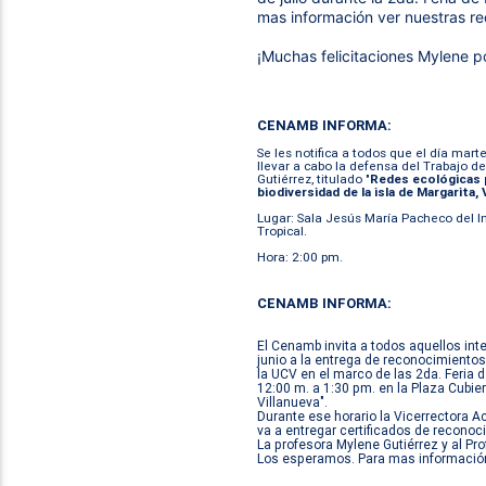
mas información ver nuestras re
¡Muchas felicitaciones Mylene po
CENAMB INFORMA:
Se les notifica a todos que el día marte
llevar a cabo la defensa del Trabajo d
Gutiérrez, titulado "
Redes ecológicas p
biodiversidad de la isla de Margarita,
Lugar: Sala Jesús María Pacheco del In
Tropical.
Hora: 2:00 pm.
CENAMB INFORMA:
El Cenamb invita a todos aquellos inte
junio a la entrega de reconocimiento
la UCV en el marco de las
2da. Feria 
12:00 m. a 1:30 pm. en la Plaza Cubier
Villanueva".
Durante ese horario la Vicerrectora A
va a entregar certificados de recono
La profesora
Mylene Gutiérrez
y al Pr
Los esperamos. Para mas informació