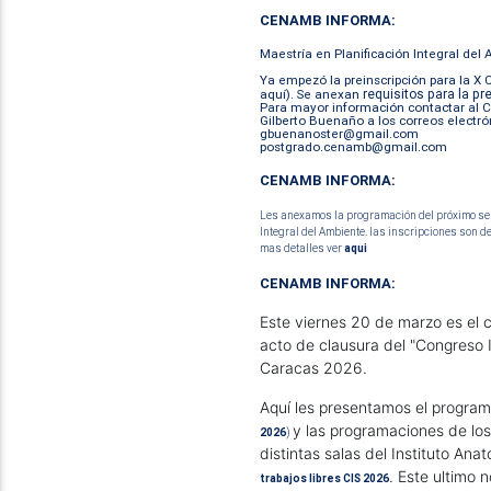
CENAMB INFORMA:
Maestría en Planificación Integral del
Ya empezó la preinscripción para la X 
aquí
). Se anexan
requisitos para la pr
Para mayor información contactar al
C
Gilberto Buenaño
a los correos electró
gbuenanoster@gmail.com
postgrado.cenamb@gmail.com
CENAMB INFORMA:
Les anexamos la programación del próximo sem
Integral del Ambiente. las inscripciones son d
mas detalles ver
aqui
CENAMB INFORMA:
Este viernes 20 de marzo es el c
acto de clausura del "Congreso I
Caracas 2026.
Aquí les presentamos el progra
y las programaciones de los 
2026
)
distintas salas del Instituto Ana
. Este ultimo 
trabajos libres CIS 2026