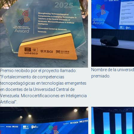
Nombre de la universid
Premio recibido por el proyecto llamado:
premiado.
"Fortalecimiento de competencias
tecnopedagógicas en tecnologías emergentes
en docentes de la Universidad Central de
Venezuela: Microcertificaciones en Inteligencia
Artificial".