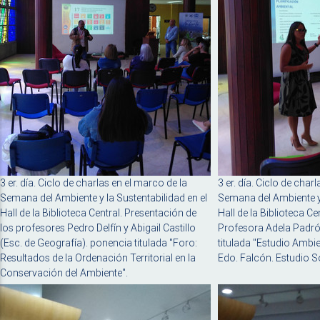
3 er. día. Ciclo de charlas en el marco de la
3 er. día. Ciclo de char
Semana del Ambiente y la Sustentabilidad en el
Semana del Ambiente y 
Hall de la Biblioteca Central. Presentación de
Hall de la Biblioteca Ce
los profesores Pedro Delfín y Abigail Castillo
Profesora Adela Padr
(Esc. de Geografía). ponencia titulada "Foro:
titulada "Estudio Ambie
Resultados de la Ordenación Territorial en la
Edo. Falcón. Estudio Soc
Conservación del Ambiente".