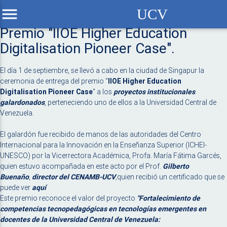
menu
UCV
Premio "IIOE Higher Education
Digitalisation Pioneer Case".
El día 1 de septiembre, se llevó a cabo en la ciudad de Singapur la
ceremonia de entrega del premio "
IIOE Higher Education
Digitalisation Pioneer Case
" a los
proyectos institucionales
galardonados
, perteneciendo uno de ellos a la Universidad Central de
Venezuela.
El galardón fue recibido de manos de las autoridades del Centro
Internacional para la Innovación en la Enseñanza Superior (ICHEI-
UNESCO) por la Vicerrectora Académica, Profa. María Fátima Garcés,
quien estuvo acompañada en este acto por el Prof.
Gilberto
Buenaño
,
director del CENAMB-UCV
,
quien recibió un certificado que se
puede ver
aquí
Este premio reconoce el valor del proyecto
"
Fortalecimiento de
competencias tecnopedagógicas en tecnologías emergentes en
docentes de la Universidad Central de Venezuela: