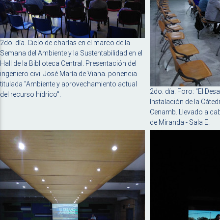
2do. día. Ciclo de charlas en el marco de la
Semana del Ambiente y la Sustentabilidad en el
Hall de la Biblioteca Central. Presentación del
ingeniero civil José María de Viana. ponencia
titulada "Ambiente y aprovechamiento actual
2do. día. Foro: "El Des
del recurso hídrico".
Instalación de la Cáted
Cenamb. Llevado a cab
de Miranda - Sala E.