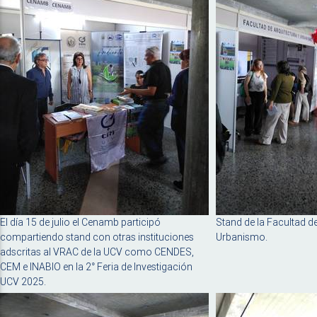
El día 15 de julio el Cenamb participó
Stand de la Facultad de
compartiendo stand con otras instituciones
Urbanismo.
adscritas al VRAC de la UCV como CENDES,
CEM e INABIO en la 2° Feria de Investigación
UCV 2025.