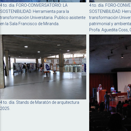
4 to. día. FORO-CONVERSATORIO: LA
4 to. día. FORO-CONV
SOSTENIBILIDAD. Herramienta para la
SOSTENIBILIDAD. Herra
transformación Universitaria. Publico asistente
transformación Univers
en la Sala Francisco de Miranda.
patrimonial y ambient
Profa. Aguedita Coss,
4 to. día. Stands de Maratón de arquitectura
2025.