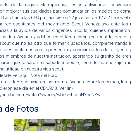
uts de la región Metropolitana, estas actividades convoca
en mejorar sus cualidades para comunicar en los medios de comun
00 am hasta las 6:00 pm, acudieron 22 jóvenes de 12 a 21 años el d
ar representantes del movimiento Scout Venezolano ante los 
cias a la ayuda de varios dirigentes Scouts, quienes impartiero
para los jóvenes y adultos en el tema comunicacional; la idea es 
scout que no es otro que formar ciudadanos, complementando la 
dades contamos con la presencia y conocimientos del dirigente 
s miembros de nuestra institución, aportando su granito de are
maron que pasaron un sábado increíble, lleno de aprendizaje, m
a utilidad en nuestra vida scout.
etalle ver aqui: Nota del Foro.
un video que hicieron los mismo jóvenes sobre los cursos, les q
dieron ese día en el CENAMB. Ver link:
w.youtube.com/watch?<wbr></wbr>v=hhepNYceNYw
a de Fotos