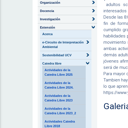
Organización
adultos sco
interesados 
Docencia
Desde las 8:
Investigación
fin de form
Extensión
cumplido gra
Acerca
habilidades 
movimiento 
e-Circuito de Interpretación
Ambiental
ambas activi
demás adulto
Sostenibilidad UCV
jóvenes afir
Catedra libre
será de much
Actividades de la
Para mayor d
Catedra Libre 2025
Tambien hay 
Actividades de la
lo que apren
Catedra Libre 2024.
https://ww
Actividades de la
Catedra Libre 2023
Galeri
Actividades de la
Catedra Libre 2023_2
Actividades Catedra
Libre 2018