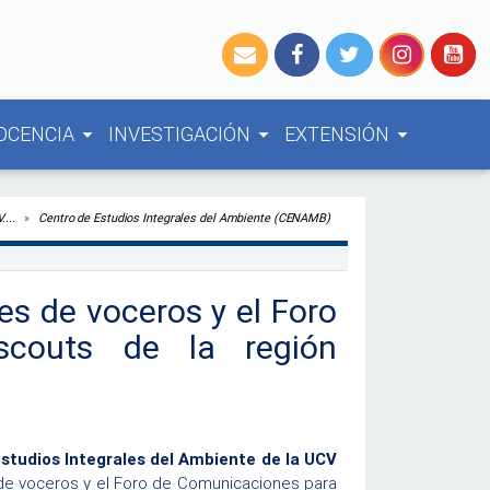
OCENCIA
INVESTIGACIÓN
EXTENSIÓN
arrow_drop_down
arrow_drop_down
arrow_drop_down
...
Centro de Estudios Integrales del Ambiente (CENAMB)
es de voceros y el Foro
scouts de la región
studios Integrales del Ambiente de la UCV
 de voceros y el Foro de Comunicaciones para