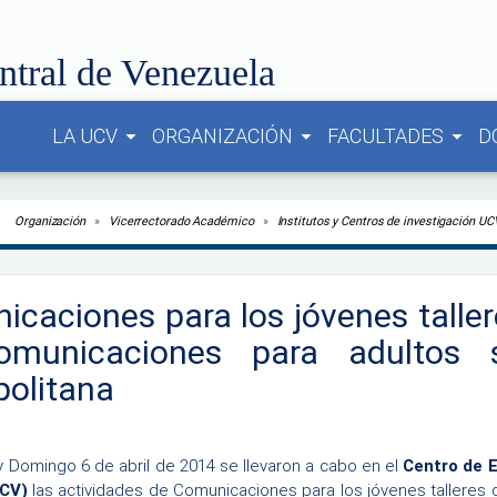
ntral de Venezuela
LA UCV
ORGANIZACIÓN
FACULTADES
D
arrow_drop_down
arrow_drop_down
arrow_drop_down
Organización
Vicerrectorado Académico
Institutos y Centros de investigación UCV.
caciones para los jóvenes taller
municaciones para adultos 
politana
y Domingo 6 de abril de 2014 se llevaron a cabo en el
Centro de E
CV)
las actividades de Comunicaciones para los jóvenes talleres