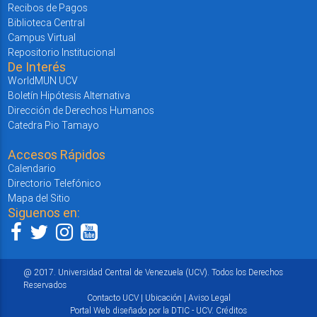
Recibos de Pagos
Biblioteca Central
Campus Virtual
Repositorio Institucional
De Interés
WorldMUN UCV
Boletín Hipótesis Alternativa
Dirección de Derechos Humanos
Catedra Pio Tamayo
Accesos Rápidos
Calendario
Directorio Telefónico
Mapa del Sitio
Siguenos en:
@ 2017. Universidad Central de Venezuela (UCV). Todos los Derechos
Reservados
Contacto UCV
|
Ubicación
|
Aviso Legal
Portal Web diseñado por la DTIC - UCV.
Créditos