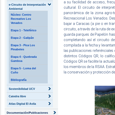
a su facilidad de acceso, frecu
e-Circuito de Interpretación
cultural. El circuito de interp
Ambiental
panorámica de la zona agro-tur
Núcleo: Centro
Recreacional Los Venados. Desde
Recreativo Los
bajar a Caracas (a pie o en tra
Venados
circuito, a través de la ruta d
Etapa 1 - Teleférico
guarda parques de Papelón hasta
Etapa 2 - Galipán
completando así el circuito de
compilada a la fecha y levanta
Etapa 3 - Pica Los
Pinabetes
las publicaciones referénciales
distintos Códigos QR, lo calif
Etapa 4 - Quebrada
Códigos QR se facilite la actual
Gamboa
los miembros de la RSAA. Estrate
Etapa 5 - Loma del
la conservación y protección de
Cuño
Bibliografía
Sostenibilidad UCV
Catedra libre
Atlas Digital El Avila
Documentación/Publicaciones