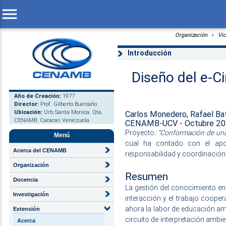
menu
Organización
Vi
Introducción
Diseño del e-C
Año de Creación:
1977
Director:
Prof. Gilberto Buenaño
Ubicación:
Urb.Santa Monica, Qta.
Carlos Monedero, Rafael Bat
CENAMB. Caracas Venezuela
CENAMB-UCV - Octubre 2
Proyecto
: “Conformación de una
Menú
cual ha contado con el apor
Acerca del CENAMB
responsabilidad y coordinación 
Organización
Resumen
Docencia
La gestión del conocimiento en
Investigación
interacción y el trabajo cooper
ahora la labor de educación amb
Extensión
circuito de interpretación ambi
Acerca