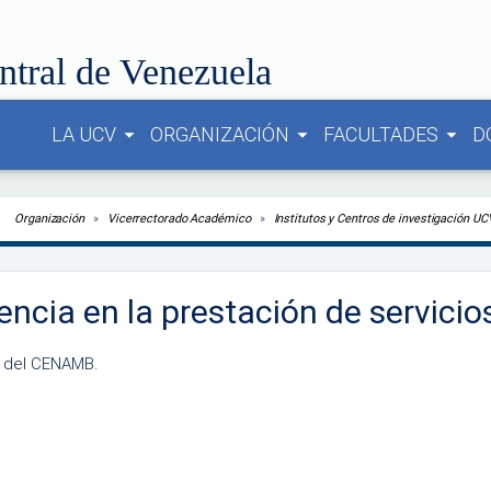
ntral de Venezuela
LA UCV
ORGANIZACIÓN
FACULTADES
D
arrow_drop_down
arrow_drop_down
arrow_drop_down
Organización
Vicerrectorado Académico
Institutos y Centros de investigación UCV.
encia en la prestación de servicio
s del CENAMB.