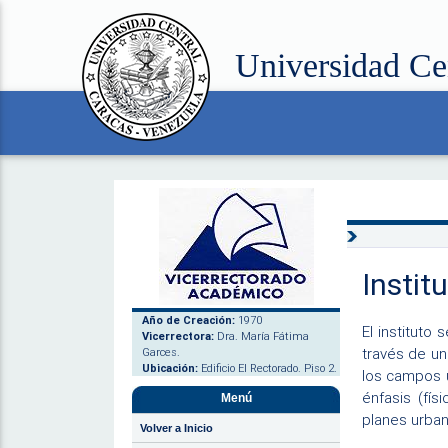
Universidad Ce
Instit
Año de Creación:
1970
El instituto
Vicerrectora:
Dra. María Fátima
través de un
Garces.
Ubicación:
Edificio El Rectorado. Piso 2.
los campos u
énfasis (fís
Menú
planes urban
Volver a Inicio