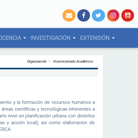
OCENCIA
INVESTIGACIÓN
EXTENSIÓN
arrow_drop_down
arrow_drop_down
arrow_drop_down
Organización
Vicerrectorado Académico
imiento y la formación de recursos humanos a
áreas científicas y tecnológicas inherentes a
rto nivel en planificación urbana con distintos
icas y acción local), así como elaboración de
BERCA.