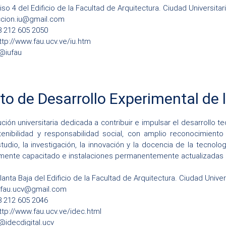
iso 4 del Edificio de la Facultad de Arquitectura. Ciudad Universita
ccion.iu@gmail.com
58 212 605 2050
ttp://www.fau.ucv.ve/iu.htm
@
iufau
uto de Desarrollo Experimental de 
ución universitaria dedicada a contribuir e impulsar el desarrollo t
tenibilidad y responsabilidad social, con amplio reconocimiento
estudio, la investigación, la innovación y la docencia de la tecnol
mente capacitado e instalaciones permanentemente actualizadas 
anta Baja del Edificio de la Facultad de Arquitectura. Ciudad Univer
.fau.ucv@gmail.com
58 212 605 2046
ttp://www.fau.ucv.ve/idec.html
@
idecdigital.ucv