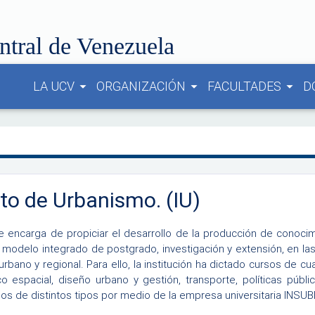
ntral de Venezuela
LA UCV
ORGANIZACIÓN
FACULTADES
D
arrow_drop_down
arrow_drop_down
arrow_drop_down
uto de Urbanismo. (IU)
 se encarga de propiciar el desarrollo de la producción de conoc
 modelo integrado de postgrado, investigación y extensión, en las 
rbano y regional. Para ello, la institución ha dictado cursos de cua
ico espacial, diseño urbano y gestión, transporte, políticas públ
os de distintos tipos por medio de la empresa universitaria INSU