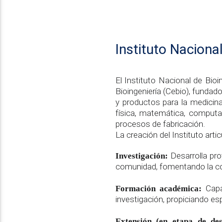
Instituto Naciona
El Instituto Nacional de Bioi
Bioingeniería (Cebio), fundad
y productos para la medicina
física, matemática, comput
procesos de fabricación.
La creación del Instituto art
Desarrolla pro
Investigación:
comunidad, fomentando la coop
Capac
Formación académica:
investigación, propiciando esp
Extensión (en etapa de des