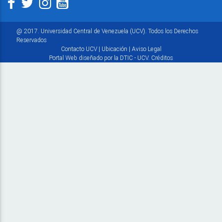
@ 2017. Universidad Central de Venezuela (UCV). Todos los Derechos
Reservados
Contacto UCV
|
Ubicación
|
Aviso Legal
Portal Web diseñado por la DTIC - UCV.
Créditos