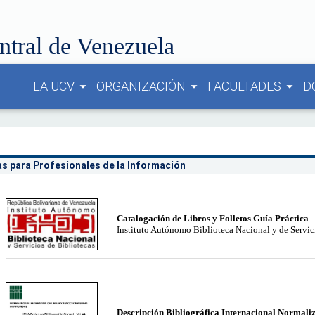
ntral de Venezuela
LA UCV
ORGANIZACIÓN
FACULTADES
D
arrow_drop_down
arrow_drop_down
arrow_drop_down
s para Profesionales de la Información