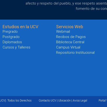
afecto y respeto del pueblo, y ese respeto asient
fomento de su con
Estudios en la UCV
Servicios Web
Pregrado
Webmail
Postgrado
Recibos de Pagos
Diplomados
Biblioteca Central
Cursos y Talleres
Campus Virtual
Repositorio Institucional
UCV). Todos los Derechos
Contacto UCV
|
Ubicación
|
Aviso Legal
Portal