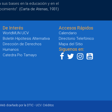
a sus bases en la educación y en el
ocimiento".
(Carta de Atenas, 1931)
De Interés
Accesos Rápidos
WorldMUN UCV
Calendario
Boletín Hipótesis Alternativa
Directorio Telefónico
Dirección de Derechos
Mapa del Sitio
Siguenos en:
Humanos
Catedra Pio Tamayo
 Web diseñado por la DTIC - UCV.
Créditos