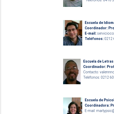
Teléfonos: 0416 
Escuela de Idio
Coordinador: Pr
E-mail:
servicioc
Teléfonos:
0212 
Escuela de Letras
Coordinador: Pro
Contacto:
valennn
Teléfonos: 0212 6
Escuela de Psico
Coordinadora: P
E-mail:
marlypsic