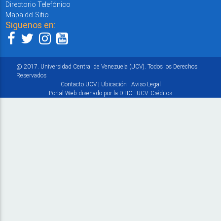
Directorio Telefónico
Mapa del Sitio
Siguenos en:
@ 2017. Universidad Central de Venezuela (UCV). Todos los Derechos
Reservados
Contacto UCV
|
Ubicación
|
Aviso Legal
Portal Web diseñado por la DTIC - UCV.
Créditos