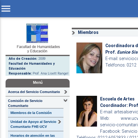
menu
Miembros
Coordinadora de
Prof.
Eunice Sis
E-mail:
servicio
Año de Creación:
2009
Facultad de Humanidades y
Teléfonos: 0212
Educación
Responsable:
Prof. Ana Lisett Rangel
Menú
Acerca del Servicio Comunitario
Escuela de Artes
Comisión de Servicio
Coordinador: Pro
Comunitario
E-mail:
artesalserv
Miembros de la Comisión
Web:
www.ucv.
Unidad de Apoyo al Servicio
servicio-comunitari
Comunitario FHE-UCV
Facebook: Servicio
Horarios de atención en las
Teléfonos: 0212 6052833 / 02