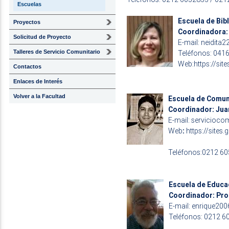
Escuelas
Escuela de Bib
Proyectos
Coordinadora: 
Solicitud de Proyecto
E-mail:
neidita
Talleres de Servicio Comunitario
Teléfonos: 0416
Web:
https://si
Contactos
Enlaces de Interés
Volver a la Facultad
Escuela de Comun
Coordinador: Juan
E-mail:
servicioco
Web
:
https://site
Teléfonos:0212 60
Escuela de Educa
Coordinador: Pro
E-mail:
enrique20
Teléfonos: 0212 6