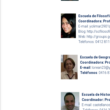
Escuela de Filosof
Coordinadora: Pro
E-mail:
yolimar290
Blog:
http://scfiloso
Web: http.//groups.g
Teléfonos: 0412 81
Escuela de Geogr
Coordinadora: Pr
E-mail
:
lorean23@
Teléfonos
: 0416 
Escuela de Histo
Coordinador: Pr
E-mail:
castellano