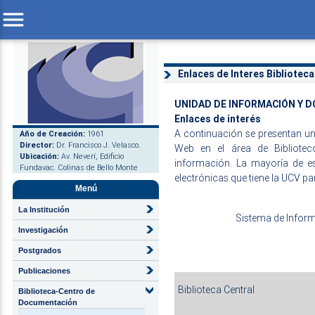
menu
Enlaces de Interes Bibliote
UNIDAD DE INFORMACIÓN Y 
Enlaces de interés
A continuación se presentan una
Año de Creación:
1961
Director:
Dr. Francisco J. Velasco.
Web en el área de Bibliote
Ubicación:
Av. Neverí, Edificio
información. La mayoría de es
Fundavac. Colinas de Bello Monte
electrónicas que tiene la UCV p
Menú
La Institución
Sistema de Inform
Investigación
Postgrados
Publicaciones
Biblioteca Central
Biblioteca-Centro de
Documentación