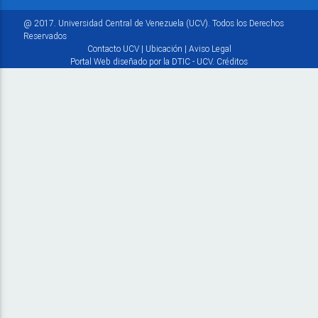
@ 2017. Universidad Central de Venezuela (UCV). Todos los Derechos
Reservados
Contacto UCV
|
Ubicación
|
Aviso Legal
Portal Web diseñado por la DTIC - UCV.
Créditos